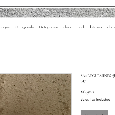
moges
Octogonale
Octogonale
clock
clock
kitchen
cloc
SARREGUEMINE
947
Price
¥6,900
Sales Tax Included