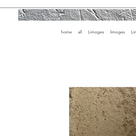
home
all
Limoges
limoges
Li