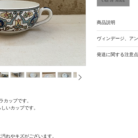
Out of Stock
商品説明
◆DIGOIN ET SAR
ヴィンデージ、ア
ンヌ
18世紀末にドイツとの国境
◆商品写真の色や雰
ンヌにて開窯後に、
発送に関する注意
物とは少し違う場合
のディゴワン地方に
い。
◆なるべく早くの商
の2つの名称の窯名を
◆ヴィンテージ、アン
の関係上、3日〜7日
業しています。
商品の為、返品・交
何卒、ご理解下さい
◆経年による素材の
ダメージは、小さな
ます。 大きなダメ
ラカップです。
させていただいてお
らしいカップです。
は写らないようなも
くださいますようお
に汚れやキズがございます。