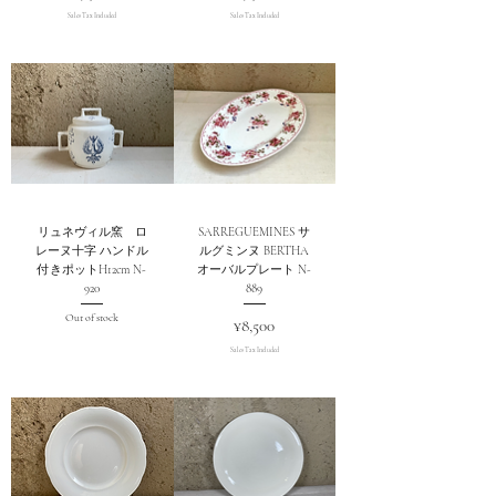
Sales Tax Included
Sales Tax Included
リュネヴィル窯 ロ
SARREGUEMINES サ
レーヌ十字 ハンドル
ルグミンヌ BERTHA
付きポットH12cm N-
オーバルプレート N-
920
889
Out of stock
Price
¥8,500
Sales Tax Included