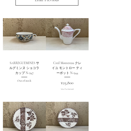
SARREGUEMINES サ
Creil Montereau クレ
ルグミンヌ ショコラ
イユ モントロー ティ
カップ N-947
ーポット N-944
Out of stock
Price
¥25,800
Sales Tax Included