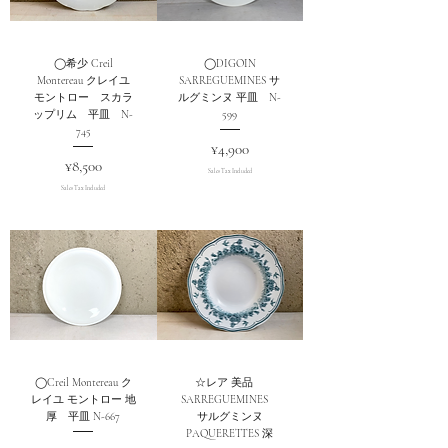
◯希少 Creil
◯DIGOIN
Montereau クレイユ
SARREGUEMINES サ
モントロー スカラ
ルグミンヌ 平皿 N-
ップリム 平皿 N-
599
745
Price
¥4,900
Price
¥8,500
Sales Tax Included
Sales Tax Included
◯Creil Montereau ク
☆レア 美品
レイユ モントロー 地
SARREGUEMINES
厚 平皿 N-667
サルグミンヌ
PAQUERETTES 深